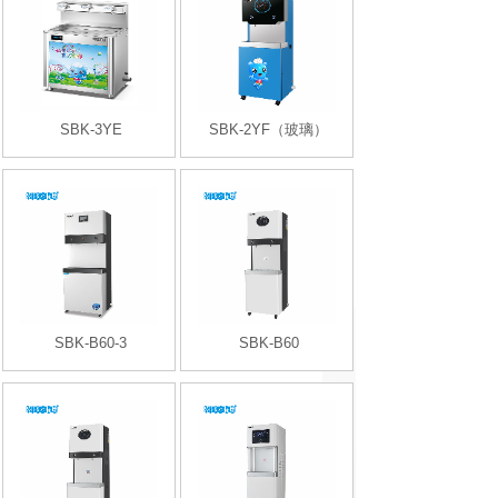
SBK-3YE
SBK-2YF（玻璃）
SBK-B60-3
SBK-B60